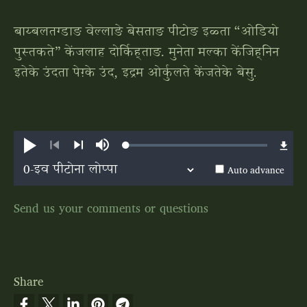
बाय्बलतग्डाङ वेल्‍लाङे बेसताङ पीटोङ इळ्ता “ओडियो
पुस्तकते” केंजलाह दोर्किह्‌ताङ. मुनेता मल्का केंजिह्‌निन
इतेके उंदता पेग़्के उंद, इद्रम ओर्कुलते केंजतेके बेसु.
Loaded
:
Play
Mute
1.81%
Previous
Next
Auto advance
Send us your comments or questions
Share