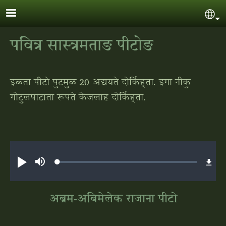
Skip to main content
Sel
पवित्र सास्त्रमताङ पीटोङ
इळ्ता पीटो पुटमुळ 20 अद्ययते दोर्किह्‌ता. इगा नीकु
गोटुलपाटाता रूपते केंजलाह दोर्किह्‌ता.
Audio file
Loaded
:
Play
Mute
0.06%
अब्रम-अबिमेलेक राजाना पीटो